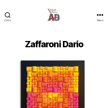
Cerca
Menu
Artisti
Fuori
Zaffaroni Dario