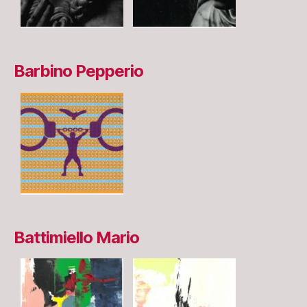
Barbino Pepperio
Battimiello Mario